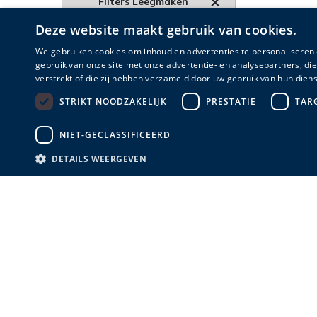
Filters Leegmaken
Deze website maakt gebruik van cookies.
Merk
We gebruiken cookies om inhoud en advertenties te personaliseren 
gebruik van onze site met onze advertentie- en analysepartners, d
Practo Garden
(1)
verstrekt of die zij hebben verzameld door uw gebruik van hun diens
STRIKT NOODZAKELIJK
PRESTATIE
TAR
NIET-GECLASSIFICEERD
DETAILS WEERGEVEN