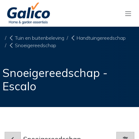
Overslaan naar inhoud
Tuin en buitenbeleving
Handtuingereedschap
Snoeigereedschap
Snoeigereedschap -
Escalo
Snoeigereedschap