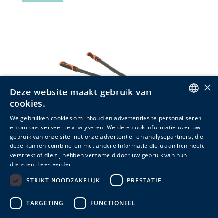
×
Deze website maakt gebruik van
cookies.
ENGLISH
We gebruiken cookies om inhoud en advertenties te personaliseren
en om ons verkeer te analyseren. We delen ook informatie over uw
DUTCH
gebruik van onze site met onze advertentie- en analysepartners, die
deze kunnen combineren met andere informatie die u aan hen heeft
FRENCH
Takkenschaar bypass
verstrekt of die zij hebben verzameld door uw gebruik van hun
diensten.
Lees verder
STRIKT NOODZAKELIJK
PRESTATIE
Meer info
TARGETING
FUNCTIONEEL