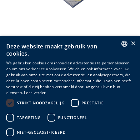
Beschermmousse
×
Deze website maakt gebruik van
4 varianten
cookies.
ENGLISH
KLEUR
We gebruiken cookies om inhoud en advertenties te personaliseren
en om ons verkeer te analyseren. We delen ook informatie over uw
DUTCH
gebruik van onze site met onze advertentie- en analysepartners, die
deze kunnen combineren met andere informatie die u aan hen heeft
FRENCH
verstrekt of die zij hebben verzameld door uw gebruik van hun
Meer info
diensten.
Lees verder
STRIKT NOODZAKELIJK
PRESTATIE
TARGETING
FUNCTIONEEL
1
2
3
NIET-GECLASSIFICEERD