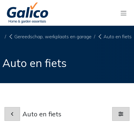
Overslaan naar inhoud
Gereedschap, werkplaats en garage
Auto en fiets
Auto en fiets
Auto en fiets