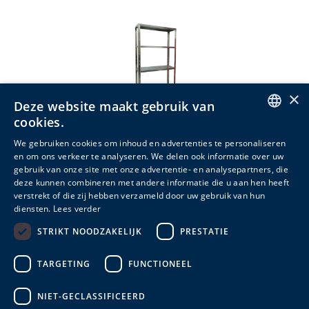
×
Deze website maakt gebruik van
cookies.
ENGLISH
We gebruiken cookies om inhoud en advertenties te personaliseren
en om ons verkeer te analyseren. We delen ook informatie over uw
DUTCH
Metal Rack Easy
gebruik van onze site met onze advertentie- en analysepartners, die
deze kunnen combineren met andere informatie die u aan hen heeft
FRENCH
3 varianten
verstrekt of die zij hebben verzameld door uw gebruik van hun
diensten.
Lees verder
STRIKT NOODZAKELIJK
PRESTATIE
Meer info
TARGETING
FUNCTIONEEL
NIET-GECLASSIFICEERD