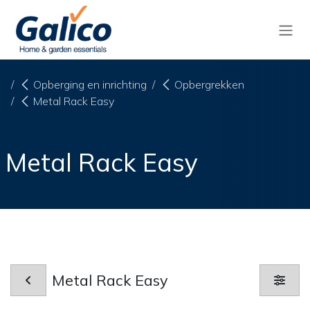
Overslaan naar inhoud
Opberging en inrichting
Opbergrekken
Metal Rack Easy
Metal Rack Easy
Metal Rack Easy