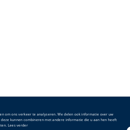
en om ons verkeer te analyseren. We delen ook informatie over uw
ie deze kunnen combineren met andere informatie die u aan hen heeft
ten.
Lees verder