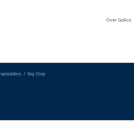
Over Galico
rapladders
Big Step