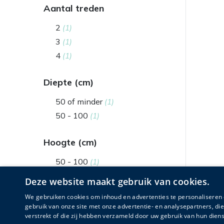
Aantal treden
2
(1)
3
(1)
4
(1)
Diepte (cm)
50 of minder
(1)
50 - 100
(1)
Hoogte (cm)
50 - 100
(1)
100 - 150
(1)
Deze website maakt gebruik van cookies.
We gebruiken cookies om inhoud en advertenties te personaliseren 
Kleur
gebruik van onze site met onze advertentie- en analysepartners, d
verstrekt of die zij hebben verzameld door uw gebruik van hun diens
Wit
(1)