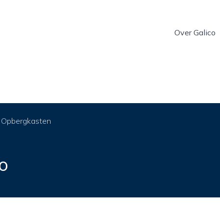
Over Galico
Opbergkasten
o