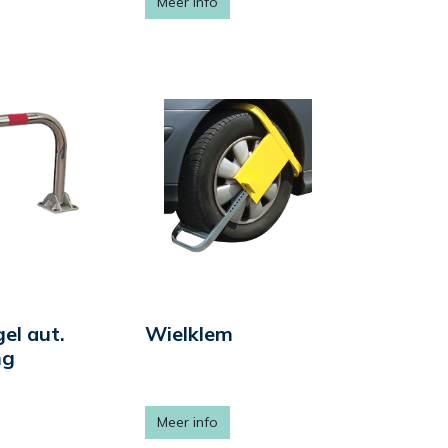
Meer info
el aut.
Wielklem
ng
Meer info