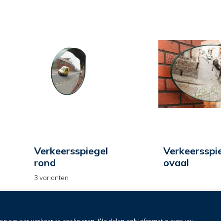
Verkeersspiegel
Verkeersspi
rond
ovaal
3 varianten
Meer info
Meer info
en om ons verkeer te analyseren. We delen ook informatie over uw