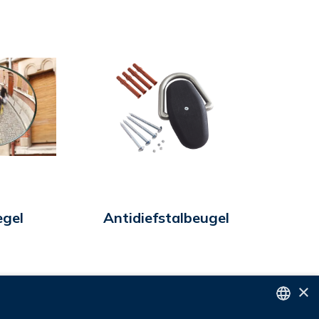
egel
Antidiefstalbeugel
×
Meer info