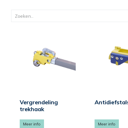
Vergrendeling
Antidiefstal
trekhaak
Meer info
Meer info