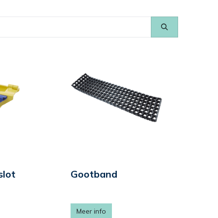
slot
Gootband
Meer info