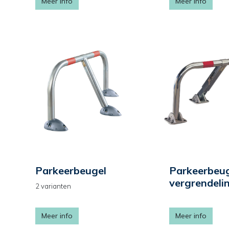
Meer info
Meer info
Parkeerbeugel
Parkeerbeug
vergrendeli
2 varianten
Meer info
Meer info