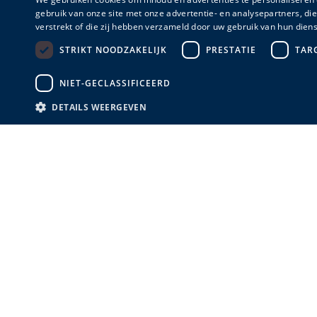
gebruik van onze site met onze advertentie- en analysepartners, d
verstrekt of die zij hebben verzameld door uw gebruik van hun diens
STRIKT NOODZAKELIJK
PRESTATIE
TAR
NIET-GECLASSIFICEERD
DETAILS WEERGEVEN