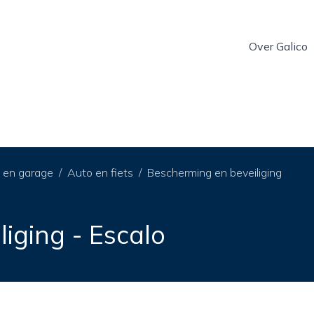
Over Galico
 en garage
Auto en fiets
Bescherming en beveiliging
iging - Escalo