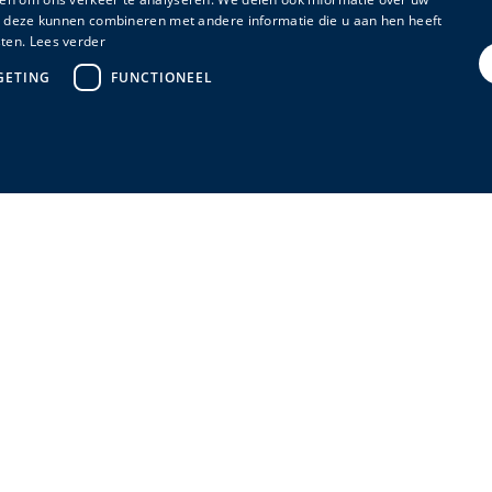
ie deze kunnen combineren met andere informatie die u aan hen heeft
ten.
Lees verder
GETING
FUNCTIONEEL