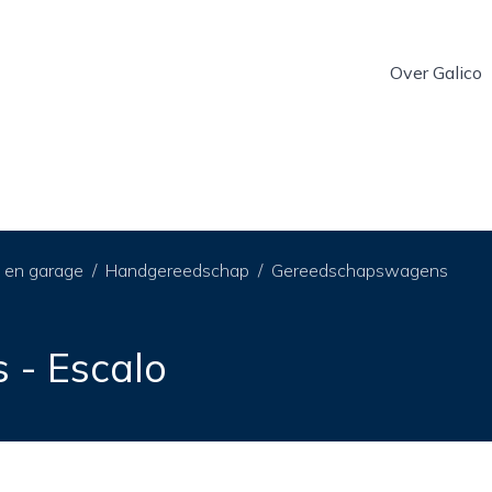
Over Galico
 en garage
Handgereedschap
Gereedschapswagens
- Escalo