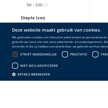
50 - 100
(1)
Diepte (cm)
50 of minder
(1)
Deze website maakt gebruik van cookies.
50 - 100
(1)
We gebruiken cookies om inhoud en advertenties te personaliseren 
gebruik van onze site met onze advertentie- en analysepartners, d
Merk
verstrekt of die zij hebben verzameld door uw gebruik van hun diens
STRIKT NOODZAKELIJK
PRESTATIE
TAR
Kendo
(2)
NIET-GECLASSIFICEERD
DETAILS WEERGEVEN