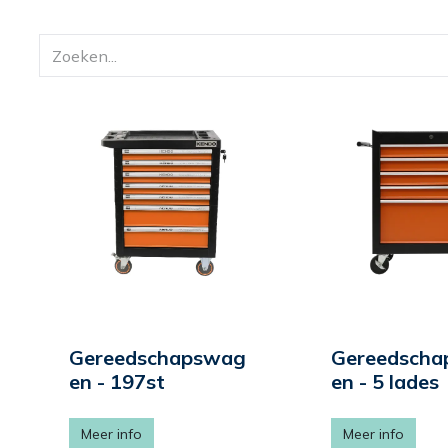
Gereedschapswag
Gereedsch
en - 197st
en - 5 lades
Meer info
Meer info