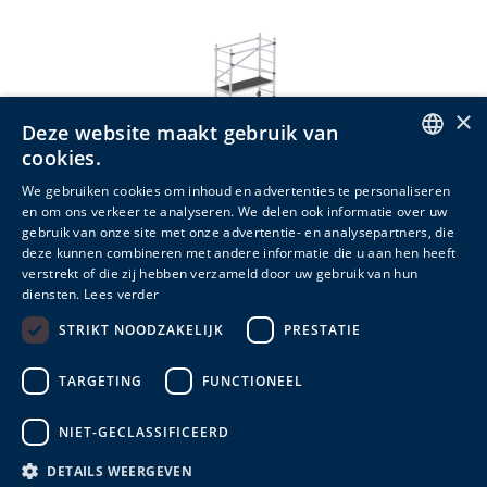
×
Deze website maakt gebruik van
cookies.
ENGLISH
We gebruiken cookies om inhoud en advertenties te personaliseren
en om ons verkeer te analyseren. We delen ook informatie over uw
DUTCH
gebruik van onze site met onze advertentie- en analysepartners, die
deze kunnen combineren met andere informatie die u aan hen heeft
FRENCH
Easywork
verstrekt of die zij hebben verzameld door uw gebruik van hun
diensten.
Lees verder
STRIKT NOODZAKELIJK
PRESTATIE
Meer info
TARGETING
FUNCTIONEEL
NIET-GECLASSIFICEERD
DETAILS WEERGEVEN