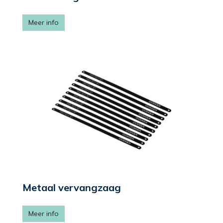
Meer info
Metaal vervangzaag
Meer info