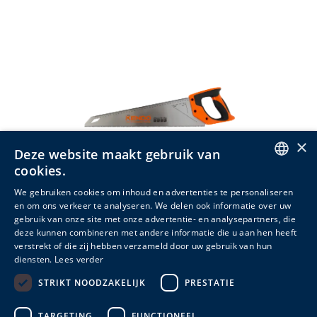
×
Deze website maakt gebruik van
cookies.
ENGLISH
We gebruiken cookies om inhoud en advertenties te personaliseren
en om ons verkeer te analyseren. We delen ook informatie over uw
DUTCH
Handzaag
gebruik van onze site met onze advertentie- en analysepartners, die
deze kunnen combineren met andere informatie die u aan hen heeft
FRENCH
2 varianten
verstrekt of die zij hebben verzameld door uw gebruik van hun
diensten.
Lees verder
STRIKT NOODZAKELIJK
PRESTATIE
Meer info
TARGETING
FUNCTIONEEL