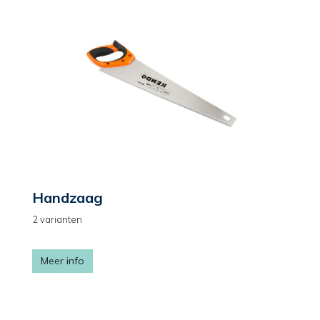
Handzaag
2 varianten
Meer info