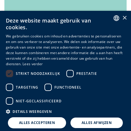
Zaakvoerder
×
Deze website maakt gebruik van
cookies.
ENGLISH
We gebruiken cookies om inhoud en advertenties te personaliseren
en om ons verkeer te analyseren. We delen ook informatie over uw
DUTCH
gebruik van onze site met onze advertentie- en analysepartners, die
deze kunnen combineren met andere informatie die u aan hen heeft
FRENCH
verstrekt of die zij hebben verzameld door uw gebruik van hun
diensten.
Lees verder
Contactformulier
STRIKT NOODZAKELIJK
PRESTATIE
Stuur een algemeen berichtje. We antwoorden jou snel
terug!
TARGETING
FUNCTIONEEL
NIET-GECLASSIFICEERD
DETAILS WEERGEVEN
ALLES ACCEPTEREN
ALLES AFWIJZEN