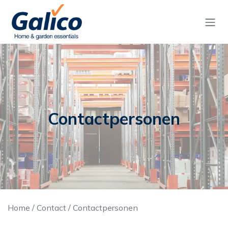
Overslaan naar inhoud
Contactpersonen
Home
/
Contact
/
Contactpersonen