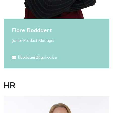
Flore Boddaert
Junior Product Manager
f.boddaert@galico.be
HR