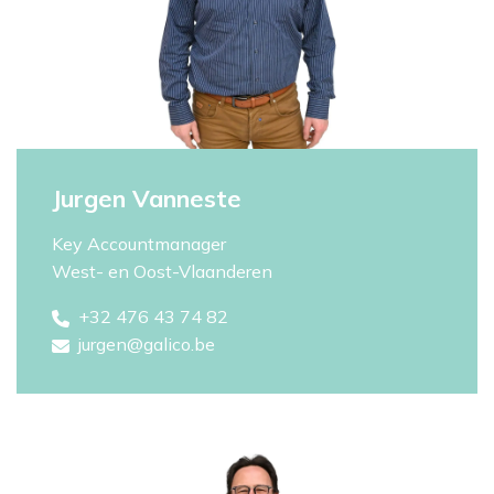
Jurgen Vanneste
Key Accountmanager
West- en Oost-Vlaanderen
+32 476 43 74 82
jurgen@galico.be