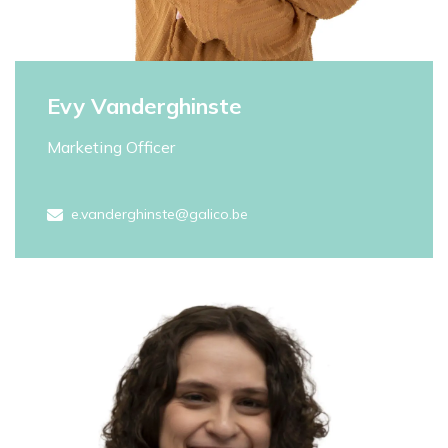
Evy Vanderghinste
Marketing Officer
e.vanderghinste@galico.be