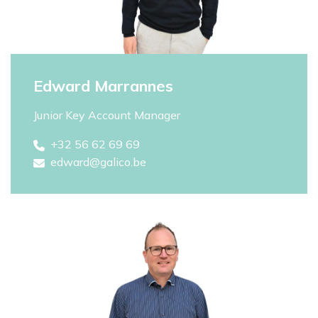
Edward Marrannes
Junior Key Account Manager
+32 56 62 69 69
edward@galico.be