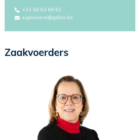
+32 56 62 69 61
e.goossens@galico.be
Zaakvoerders