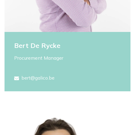
Bert De Rycke
Procurement Manager
bert@galico.be