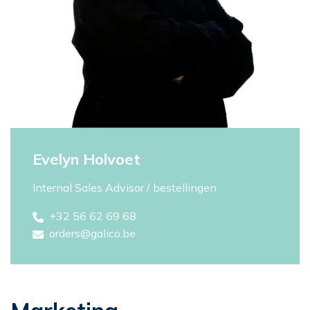
Evelyn Holvoet
Internal Sales Advisor / bestellingen
+32 56 62 69 68
orders@galico.be