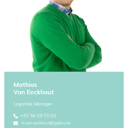
Mathias
Van Eeckhout
Logistiek Manager
+32 56 29 70 02
m.van.eeckhout@galico.be