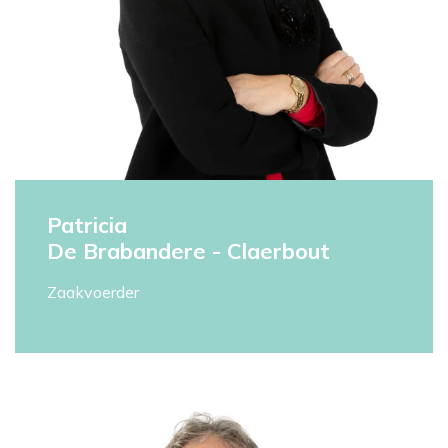
Patricia
De Brabandere - Claerbout
Zaakvoerder