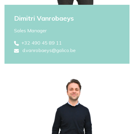
Dimitri Vanrobaeys
Sales Manager
+32 490 45 89 11
d.vanrobaeys@galico.be