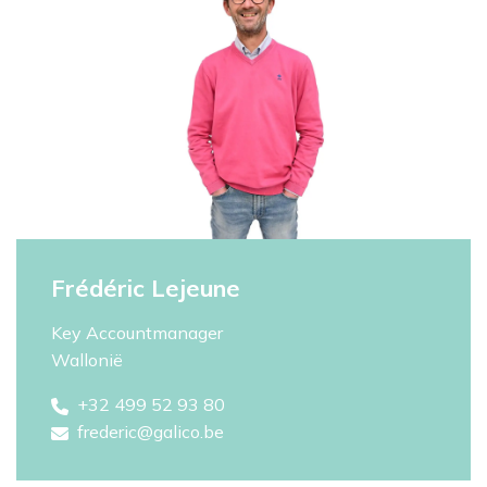
Frédéric Lejeune
Key Accountmanager
Wallonië
+32 499 52 93 80
frederic@galico.be