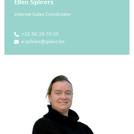
Ellen Spleers
Internal Sales Coördinator
+32 56 29 70 05
e.spleers@galico.be