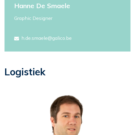
Hanne De Smaele
Graphic Designer
h.de.smaele@galico.be
Logistiek