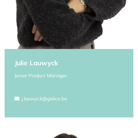
Julie Lauwyck
Junior Product Manager
j.lauwyck@galico.be