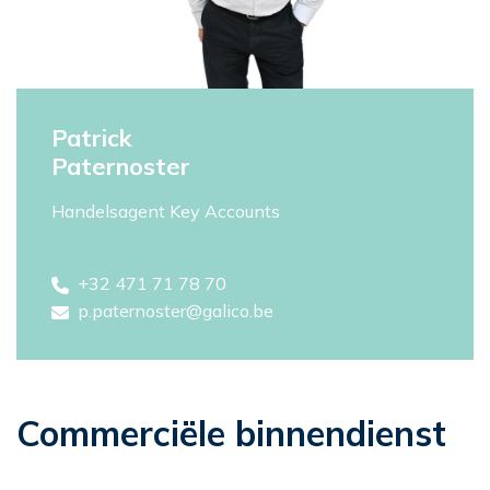
Patrick
Paternoster
Handelsagent Key Accounts
+32 471 71 78 70
p.paternoster@galico.be
Commerciële binnendienst