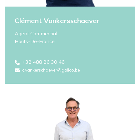
Clément Vankersschaever
Agent Commercial
Hauts-De-France
+32 488 26 30 46
c.vankerschaever@galico.be