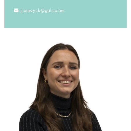
j.lauwyck@galico.be