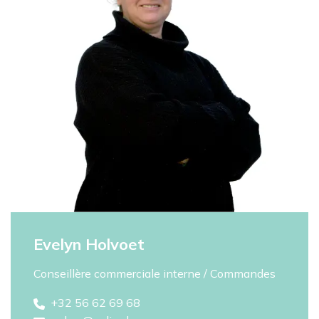
Evelyn Holvoet
Conseillère commerciale interne / Commandes
+32 56 62 69 68