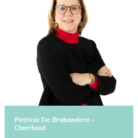
Patricia De Brabandere -
Claerbout