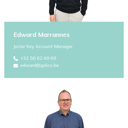
Edward Marrannes
Junior Key Account Manager
+32 56 62 69 69
edward@galico.be