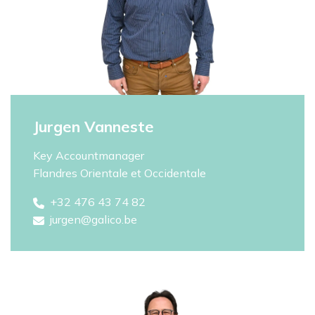
Jurgen Vanneste
Key Accountmanager
Flandres Orientale et Occidentale
+32 476 43 74 82
jurgen@galico.be