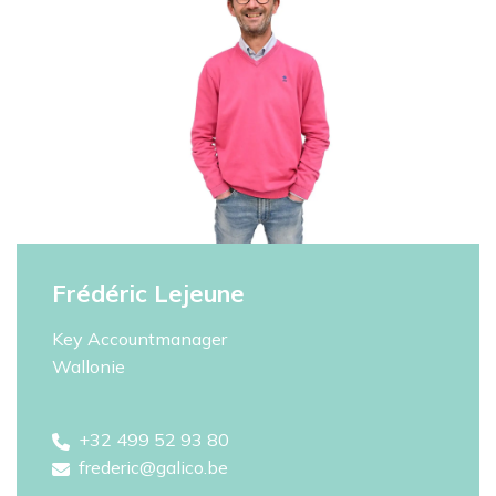
Frédéric Lejeune
Key Accountmanager
Wallonie
+32 499 52 93 80
frederic@galico.be