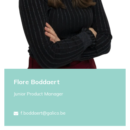
Flore Boddaert
Junior Product Manager
f.boddaert@galico.be