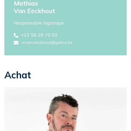
Mathias
Van Eeckhout
Responsable logistique
+32 56 29 70 02
m.van.eeckhout@galico.be
Achat