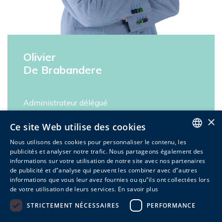
Olivier
De Brabandere
Administrateur délégué
×
Ce site Web utilise des cookies
Nous utilisons des cookies pour personnaliser le contenu, les
ENGLISH
publicités et analyser notre trafic. Nous partageons également des
informations sur votre utilisation de notre site avec nos partenaires
DUTCH
de publicité et d"analyse qui peuvent les combiner avec d"autres
informations que vous leur avez fournies ou qu"ils ont collectées lors
FRENCH
de votre utilisation de leurs services.
En savoir plus
Formulaire de contact
STRICTEMENT NÉCESSAIRES
PERFORMANCE
Envoyez un message général. Nous vous répondrons
rapidement !