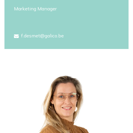
Marketing Manager
f.desmet@galico.be