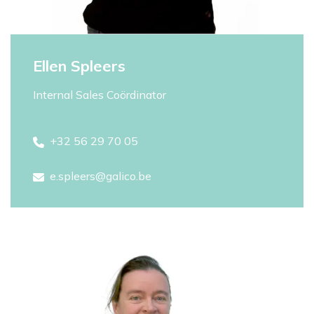
Ellen Spleers
Internal Sales Coördinator
+32 56 29 70 05
e.spleers@galico.be