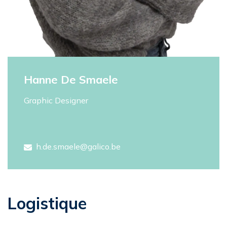
Hanne De Smaele
Graphic Designer
h.de.smaele@galico.be
Logistique