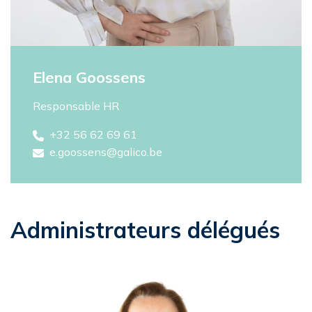
Elena Goossens
Responsable HR
+32 56 62 69 61
e.goossens@galico.be
Administrateurs délégués