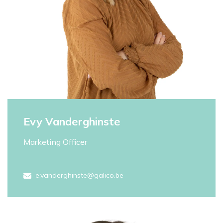
Evy Vanderghinste
Marketing Officer
e.vanderghinste@galico.be