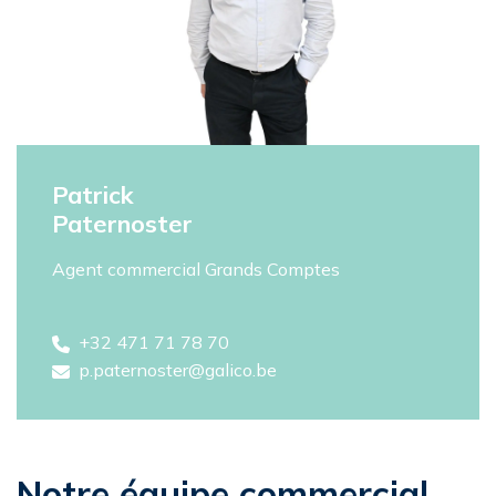
Patrick
Paternoster
Agent commercial Grands Comptes
+32 471 71 78 70
p.paternoster@galico.be
Notre équipe commercial