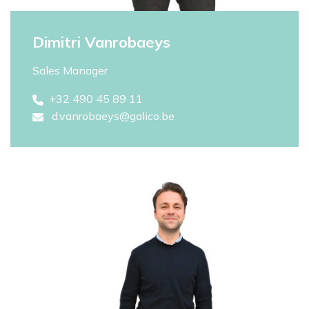
Dimitri Vanrobaeys
Sales Manager
+32 490 45 89 11​
d.vanrobaeys@galico.be