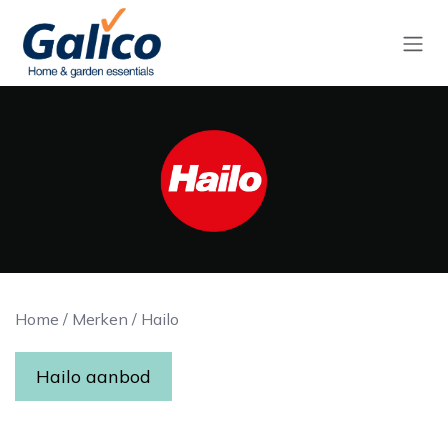
Overslaan naar inhoud
Home
/
Merken
/
Hailo
Hailo aanbod