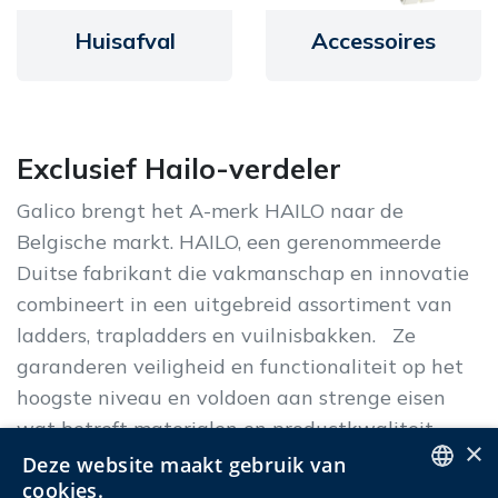
Huisafval
Accessoires
Exclusief Hailo-verdeler
Galico brengt het A-merk HAILO naar de
Belgische markt. HAILO, een gerenommeerde
Duitse fabrikant die vakmanschap en innovatie
combineert
in een uitgebreid assortiment van
ladders, trapladders en vuilnisbakken. Ze
garanderen veiligheid en functionaliteit op het
hoogste niveau en voldoen aan strenge eisen
wat betreft materialen en productkwaliteit.
×
Deze website maakt gebruik van
Dankzij slimme en praktische details maak je
cookies.