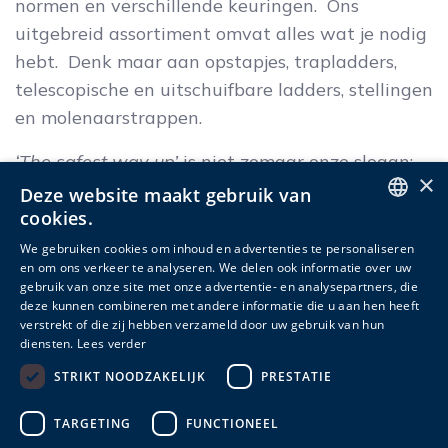
normen en verschillende keuringen. Ons
uitgebreid assortiment omvat alles wat je nodig
hebt. Denk maar aan opstapjes, trapladders,
telescopische en uitschuifbare ladders, stellingen
en molenaarstrappen.
‘The safest way up’
is niet zomaar onze slogan:
×
we kiezen resoluut voor jouw veiligheid en
Deze website maakt gebruik van
cookies.
comfort! We waken over een hoge
ENGLISH
productkwaliteit met eenvoudige bediening en
We gebruiken cookies om inhoud en advertenties te personaliseren
en om ons verkeer te analyseren. We delen ook informatie over uw
hoge betrouwbaarheid.
DUTCH
gebruik van onze site met onze advertentie- en analysepartners, die
deze kunnen combineren met andere informatie die u aan hen heeft
FRENCH
Kwaliteit en gebruiksgemak, zowel voor de
verstrekt of die zij hebben verzameld door uw gebruik van hun
professionele gebruiker als
voor dagelijkse
diensten.
Lees verder
huishoudelijke toepassingen. Met Escalo kan je
STRIKT NOODZAKELIJK
PRESTATIE
met een gerust hart aan de slag.
TARGETING
FUNCTIONEEL