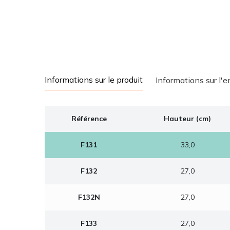
Informations sur le produit
Informations sur l'
Référence
Hauteur (cm)
F131
33,0
F132
27,0
F132N
27,0
F133
27,0