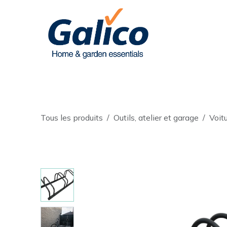
Se rendre au contenu
Notre assortiment
Nos marques
No
Tous les produits
Outils, atelier et garage
Voitu