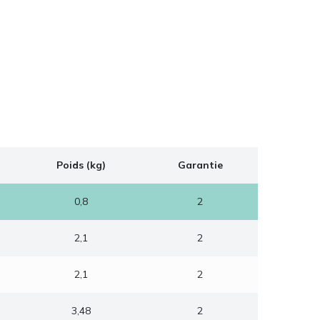
Poids (kg)
Garantie
0,8
2
2,1
2
2,1
2
3,48
2