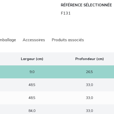
RÉFÉRENCE SÉLECTIONNÉE
F131
emballage
Accessoires
Produits associés
Largeur (cm)
Profondeur (cm)
9,0
26,5
48,5
33,0
48,5
33,0
84,0
33,0