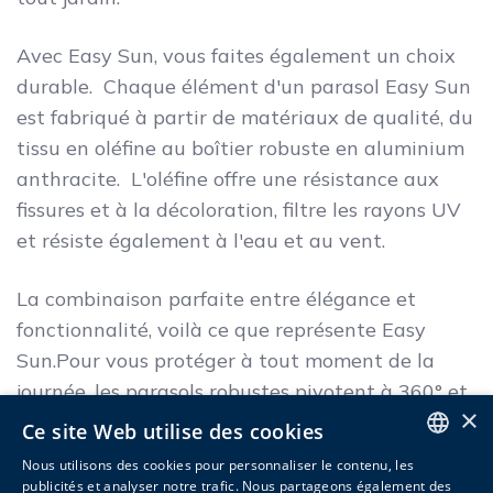
Avec Easy Sun, vous faites également un choix
durable. Chaque élément d'un parasol Easy Sun
est fabriqué à partir de matériaux de qualité, du
tissu en oléfine au boîtier robuste en aluminium
anthracite. L'oléfine offre une résistance aux
fissures et à la décoloration, filtre les rayons UV
et résiste également à l'eau et au vent.
La combinaison parfaite entre élégance et
fonctionnalité, voilà ce que représente Easy
Sun.Pour vous protéger à tout moment de la
journée, les parasols robustes pivotent à 360° et
×
peuvent être inclinés jusqu'à 45°. De plus, le
Ce site Web utilise des cookies
système de poulies innovant assure un
Nous utilisons des cookies pour personnaliser le contenu, les
fonctionnement simple et flexible du parasol,
ENGLISH
publicités et analyser notre trafic. Nous partageons également des